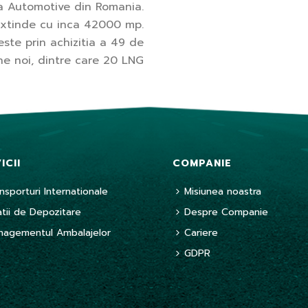
ia Automotive din Romania.
extinde cu inca 42000 mp.
este prin achizitia a 49 de
e noi, dintre care 20 LNG
ICII
COMPANIE
nsporturi Internationale
Misiunea noastra
tii de Depozitare
Despre Companie
nagementul Ambalajelor
Cariere
GDPR