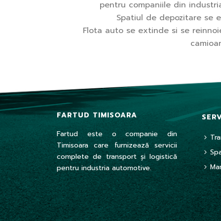
pentru companiile din industr
Spatiul de depozitare se 
Flota auto se extinde si se reinnoi
camioan
FARTUD TIMISOARA
SERV
Fartud este o companie din
Tra
Timisoara care furnizează servicii
Spa
complete de transport și logistică
Ma
pentru industria automotive.