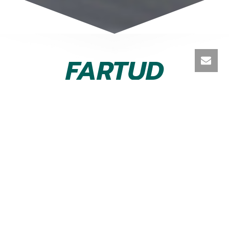
FARTUD
Internationaler Transport & Logistik
Wir sind eine internationale Spedition in der
Metropolregion Temeswar.
Mit einem Team gebildet aus Fachleute mit einer
Erfahrung von mehr als 21 Jahren in diesem Bereich
ist unsere Aufgabe klar und eindeutig: diejenige,
einen Verkehrspartner anzubieten, der
durchsichtige, zuverlässige und rasche