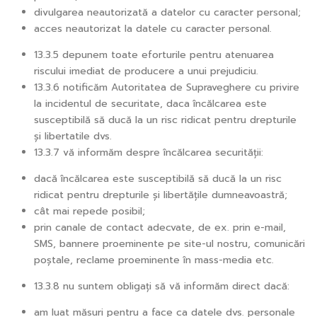
divulgarea neautorizată a datelor cu caracter personal;
acces neautorizat la datele cu caracter personal.
13.3.5 depunem toate eforturile pentru atenuarea
riscului imediat de producere a unui prejudiciu.
13.3.6 notificăm Autoritatea de Supraveghere cu privire
la incidentul de securitate, daca încălcarea este
susceptibilă să ducă la un risc ridicat pentru drepturile
și libertatile dvs.
13.3.7 vă informăm despre încălcarea securității:
dacă încălcarea este susceptibilă să ducă la un risc
ridicat pentru drepturile și libertățile dumneavoastră;
cât mai repede posibil;
prin canale de contact adecvate, de ex. prin e-mail,
SMS, bannere proeminente pe site-ul nostru, comunicări
poștale, reclame proeminente în mass-media etc.
13.3.8 nu suntem obligați să vă informăm direct dacă:
am luat măsuri pentru a face ca datele dvs. personale