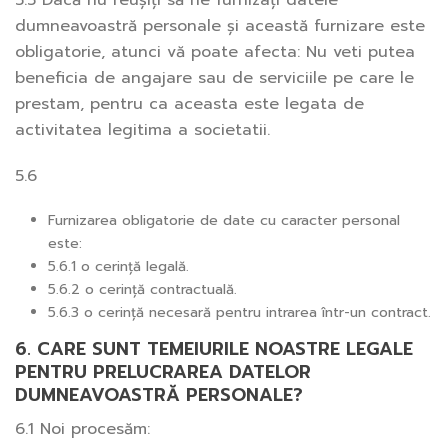
5.5 Dacă nu reușiți să ne furnizați datele
dumneavoastră personale și această furnizare este
obligatorie, atunci vă poate afecta: Nu veti putea
beneficia de angajare sau de serviciile pe care le
prestam, pentru ca aceasta este legata de
activitatea legitima a societatii.
5.6
Furnizarea obligatorie de date cu caracter personal
este:
5.6.1 o cerință legală.
5.6.2 o cerință contractuală.
5.6.3 o cerință necesară pentru intrarea într-un contract.
6. CARE SUNT TEMEIURILE NOASTRE LEGALE
PENTRU PRELUCRAREA DATELOR
DUMNEAVOASTRĂ PERSONALE?
6.1 Noi procesăm: