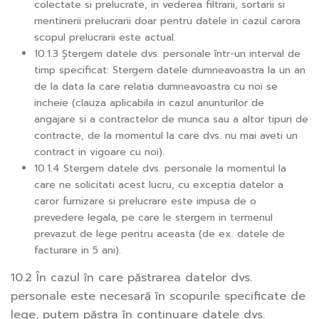
colectate si prelucrate, in vederea filtrarii, sortarii si
mentinerii prelucrarii doar pentru datele in cazul carora
scopul prelucrarii este actual.
10.1.3 Ștergem datele dvs. personale într-un interval de
timp specificat: Stergem datele dumneavoastra la un an
de la data la care relatia dumneavoastra cu noi se
incheie (clauza aplicabila in cazul anunturilor de
angajare si a contractelor de munca sau a altor tipuri de
contracte, de la momentul la care dvs. nu mai aveti un
contract in vigoare cu noi).
10.1.4 Stergem datele dvs. personale la momentul la
care ne solicitati acest lucru, cu exceptia datelor a
caror furnizare si prelucrare este impusa de o
prevedere legala, pe care le stergem in termenul
prevazut de lege pentru aceasta (de ex. datele de
facturare in 5 ani).
10.2 În cazul în care păstrarea datelor dvs.
personale este necesară în scopurile specificate de
lege, putem păstra în continuare datele dvs.