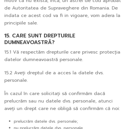
motiv ca nu exista, inca, un astfel de cod aprobat
de Autoritatea de Supraveghere din Romania. De
indata ce acest cod va fi in vigoare, vom adera la
principiile sale.
15. CARE SUNT DREPTURILE
DUMNEAVOASTRĂ?
15.1 Vă respectăm drepturile care privesc protecția
datelor dumneavoastră personale.
15.2 Aveți dreptul de a acces la datele dvs.
personale.
În cazul în care solicitați să confirmăm dacă
prelucrăm sau nu datele dvs. personale, atunci
aveți un drept care ne obligă să confirmăm că noi:
prelucrăm datele dvs. personale;
nu prelucrăm datele dvs. personale.