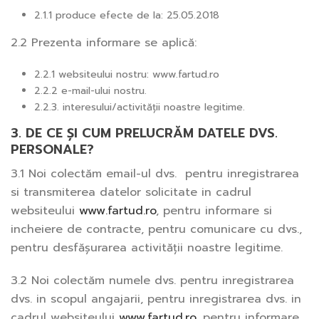
2.1.1 produce efecte de la: 25.05.2018
2.2 Prezenta informare se aplică:
2.2.1 websiteului nostru: www.fartud.ro
2.2.2 e-mail-ului nostru.
2.2.3. interesului/activității noastre legitime.
3. DE CE ȘI CUM PRELUCRĂM DATELE DVS.
PERSONALE?
3.1 Noi colectăm email-ul dvs. pentru inregistrarea
si transmiterea datelor solicitate in cadrul
websiteului
www.fartud.ro
, pentru informare si
incheiere de contracte, pentru comunicare cu dvs.,
pentru desfășurarea activității noastre legitime.
3.2 Noi colectăm numele dvs. pentru inregistrarea
dvs. in scopul angajarii, pentru inregistrarea dvs. in
cadrul websiteului
www.fartud.ro
, pentru informare