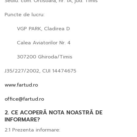
Sediu: com. Ortisoara, nr. 1A, jud. Timis
Puncte de lucru:
VGP PARK, Cladirea D
Calea Aviatorilor Nr. 4
307200 Ghiroda/Timis
J35/227/2002, CUI 14474675
www.fartud.ro
office@fartud.ro
2. CE ACOPERĂ NOTA NOASTRĂ DE
INFORMARE?
2.1 Prezenta informare: