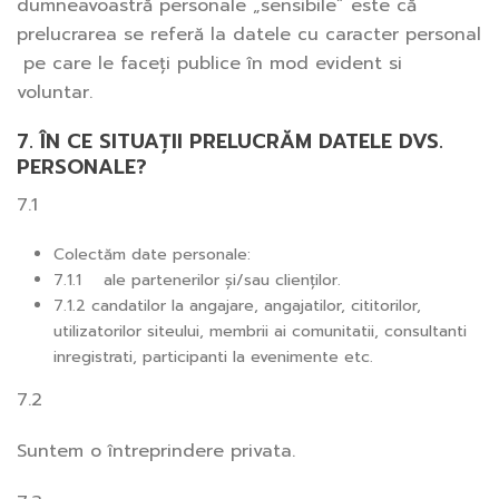
dumneavoastră personale „sensibile” este că
prelucrarea se referă la datele cu caracter personal
pe care le faceți publice în mod evident si
voluntar.
7. ÎN CE SITUAȚII PRELUCRĂM DATELE DVS.
PERSONALE?
7.1
Colectăm date personale:
7.1.1 ale partenerilor și/sau clienților.
7.1.2 candatilor la angajare, angajatilor, cititorilor,
utilizatorilor siteului, membrii ai comunitatii, consultanti
inregistrati, participanti la evenimente etc.
7.2
Suntem o întreprindere privata.