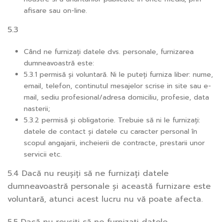
afisare sau on-line.
5.3
Când ne furnizați datele dvs. personale, furnizarea
dumneavoastră este:
5.3.1 permisă și voluntară. Ni le puteți furniza liber: nume,
email, telefon, continutul mesajelor scrise in site sau e-
mail, sediu profesional/adresa domiciliu, profesie, data
nasterii;
5.3.2 permisă și obligatorie. Trebuie să ni le furnizați:
datele de contact și datele cu caracter personal în
scopul angajarii, incheierii de contracte, prestarii unor
servicii etc.
5.4 Dacă nu reușiți să ne furnizați datele
dumneavoastră personale și această furnizare este
voluntară, atunci acest lucru nu vă poate afecta.