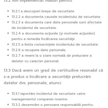
13.2 Am implementat măsuri pentru:
13.2.1 a descoperi breșe de securitate
13.2.2 a documenta cauzele incidentului de securitate.
13.2.3 a documenta care date personale sunt afectate
de incidentul de securitate.
13.2.4 a documenta acțiunile (și motivele acțiunilor)
pentru a remedia încălcarea securității.
13.2.5 a limita consecințele incidentului de securitate.
13.2.6 a recupera date personale.
13.2.7 a reveni la o stare normală de prelucrare a
datelor cu caracter personal.
13.3 Dacă avem un grad de certitudine rezonabil că
s-a produs o încălcare a securității prelucrării
datelor dvs. personale, atunci:
13.3.1 raportăm incidentul de securitate catre
managementul companiei noastre.
13.3.2 desemnăm o persoana responsabilă pentru: