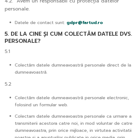
4.2. Avem un responsabil cu protecția datelor
personale.
Datele de contact sunt:
gdpr@fartud.ro
5. DE LA CINE ȘI CUM COLECTĂM DATELE DVS.
PERSONALE?
5.1
Colectăm datele dumneavoastră personale direct de la
dumneavoastră.
5.2
Colectăm datele dumneavoastră personale electronic,
folosind un formular web.
Colectam datele dumneavoastra personale ca urmare a
transmiterii acestora catre noi, in mod voluntar de catre
dumneavoastra, prin orice mijloace, in virtutea activitatii
noastre si a anunturilor publicate in orice media, prin